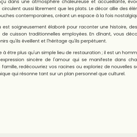
nçu dans une atmosphère chaleureuse et accueillante, év
s circulent aussi librement que les plats. Le décor allie des é
ouches contemporaines, créant un espace à la fois nostalgiq
est soigneusement élaboré pour raconter une histoire, des 
 de cuisson traditionnelles employées. En dînant, vous décou
rs qu'ils éveillent et l'héritage qu'ils perpétuent.
e à être plus qu'un simple lieu de restauration ; il est un homm
e expression sincère de l'amour qui se manifeste dans ch
famille, redécouvriez vos racines ou exploriez de nouvelles s
nique qui résonne tant sur un plan personnel que culturel.