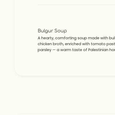
Bulgur Soup
A hearty, comforting soup made with bu
chicken broth, enriched with tomato pas
parsley — a warm taste of Palestinian h