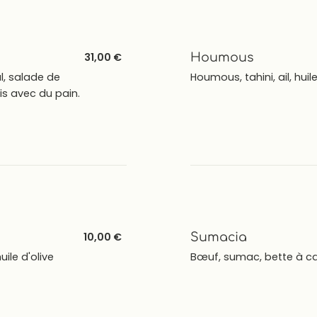
31,00 €
Houmous
, salade de
Houmous, tahini, ail, huile
is avec du pain.
10,00 €
Sumacia
uile d'olive
Bœuf, sumac, bette à card