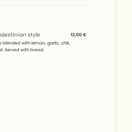
estinian style
12,00 €
lended with lemon, garlic, chili,
oil. Served with bread.