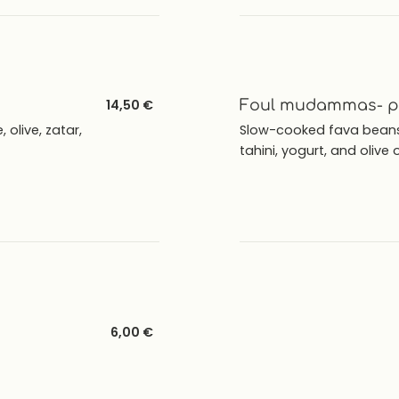
14,50 €
Foul mudammas- pal
live, zatar,
Slow-cooked fava beans b
tahini, yogurt, and olive 
6,00 €