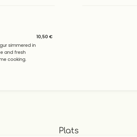
10,50 €
lgur simmered in
te and fresh
ome cooking.
Plats